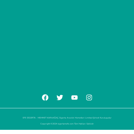
EFE SİGORTA - MEHMET KARAAĞAÇ Sigorta Aracılık Hizmetleri Limited Şirketi Kuruluşudur
Copyright ©2024 sigortamefe.com Tüm Hakları Saklıdır