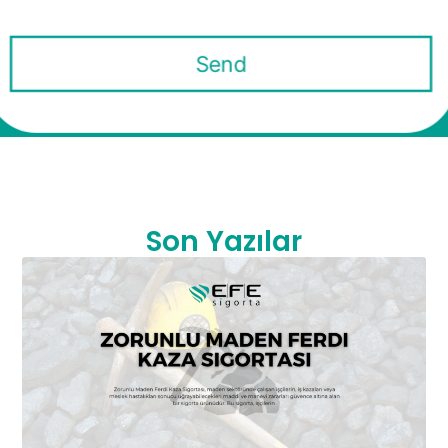
Send
This
field
should
be
Son Yazılar
left
blank