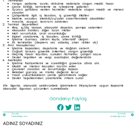
Teminatlar:
Yangın, patlama, sızıntı, dökülme nedeniyle oluşan maddi hasar
Çevre kirliliği, temizleme ve iyileştirme giderleri
Üçüncü şahıslara verilen hizmetler nedeniyle oluşan maddi ve manevi
zararlar
Çalışanlarla ilgili iş kazaları, iş güvenliği ihlalleri
Makine arızaları, elektrik/su/yakıt sistemlerindeki aksaklıklar
Hırsızlık, soygun, terörizm saldırıları
Teminat Seçenekleri:
Bina, iç/dış tesisat, akaryakıt depoları, pompa sistemleri
Akaryakıt stokları, diğer ticari mallar
Mali sorumluluk, ürün sorumluluğu
Kişisel yaralanma, iş kazaları, çevre kirliliği
İşletme durması, üretim kaybı, alternatif ulaşım
Ek teminatlar (deprem, sel, sabotaj, siber riskler vb.)
Prim Hesaplaması:
İşletme kapasitesi, depolama ve dağıtım sistemi
Coğrafi konum, güvenlik önlemleri, yangın güvenliği
Geçmiş hasar kayıtları, sunulan hizmetler, çalışan sayısı
Devlet teşvikleri ve vergi avantajları değerlendirilir.
Avantajlar:
İşletme faaliyetlerini ve sürekliliğini güvence altına alır.
Maddi ve manevi kayıpları tazmin eder.
Çevresel zararları ve sorumluluğu kapsar.
Rekabet gücünü ve marka değerini korur.
Yasal yükümlülüklerin yerine getirilmesini sağlar.
Devlet teşviklerinden yararlanma imkanı sunar.
Efe Sigorta, akaryakıt sektöründeki işletmelerin ihtiyaçlarına uygun kapsamlı
Akaryakıt Sigortası çözümleri sunmaktadır.
Gönderiyi Paylaş;
Önceki
Sonraki
Otel Paket Sigortası
Nakliyat Sigortası
ADINIZ SOYADINIZ