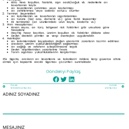
Kötü hava koşulları, hastalık, aşırı sıcak/soğuk vb. nedenlerle arı
kovanlarının kaybı
Arı kovanlarının çalınması veya kaybolması
Arı zehirlenmesi veya saldırısı sonucu ölümler
Teminat Seçenekleri:
Arı kolonilerinin ve kovanlarının sigortalanması
Arı türüne (bal arısı, damızlık vs.) göre farklı kapsamlar
Ek teminatlar (arı ürünlerindeki ürün kaybı, kiralama vs.)
Prim Hesaplaması:
Kovan sayısı, arı türü, bölgesel risk faktörleri gibi unsurlara göre
hesaplanır.
Geçmiş hasar kayıtları, üretim koşulları vb. faktörler dikkate alınır.
Devlet destekli primler ve vergi avantajları uygulanabilir.
Avantajlar:
Arı kolonilerindeki kayıplardan doğan ekonomik zararların tazmin edilmesi
Arıcıların üretim sürdürülebilirliğinin sağlanması
Arı sağlığı ve refahının iyileştirilmesine teşvik
Devlet teşviklerinden yararlanma fırsatı
Tarım sigortası yükümlülüklerinin karşılanması
Efe Sigorta, arıcıların arı kovanlarını ve kolonilerini risklere karşı güvence altına
almak için kapsamlı Arıcılık Sigortası çözümleri sunmaktadır.
Gönderiyi Paylaş;
Önceki
Sonraki
Su Ürünleri Hayat Sigortası
İş Yeri Sigortası
ADINIZ SOYADINIZ
MESAJINIZ