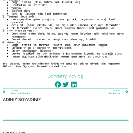
Doğal afetler (dolu, fırtına, sel, kuraklık vb.)
Hastalıklar ve zararlılar
Yangın
Şiddetli don
Sera içi ürünler için özel teminatlar
Teminat Seçenekleri:
Ürün çeşidine göre (buğday, mısır, pamuk, meyve-sebze vb.) farklı
kapsamlar
Örtü altı (sera, plastik vb.) ve açık alan ürünleri için ayrı teminatlar
Ek teminatlar (verim kaybı, hasat sonrası hasar, fiyat garantisi vb.)
Prim Hesaplaması:
Ürün cinsi, ekim alanı, bölge, geçmiş hasar kayıtları gibi faktörlere göre
hesaplanır.
Devlet destekli primler ve vergi avantajları uygulanabilir.
Avantajlar:
Doğal afetler ve tarımsal risklere karşı ürün güvencesi sağlar.
Üreticilerin gelir kayıplarını tazmin eder.
Üretim sürekliliğini destekler.
Devlet teşvikleri ve primlendirme imkanlarından faydalanma olanağı sunar.
Tarım sigortası yükümlülüklerini yerine getirmeye yardımcı olur.
Efe Sigorta, tarım üreticilerinin ürünlerini güvence altına almak için kapsamlı
Bitkisel Ürün Sigortası hizmeti sunmaktadır.
Gönderiyi Paylaş;
Önceki
Sonraki
Seyahat Sağlık Sigortası
Sera Sigortası
ADINIZ SOYADINIZ