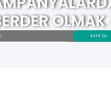
AMPANYALARD
ERDER OLMAK 
KAYIT OL