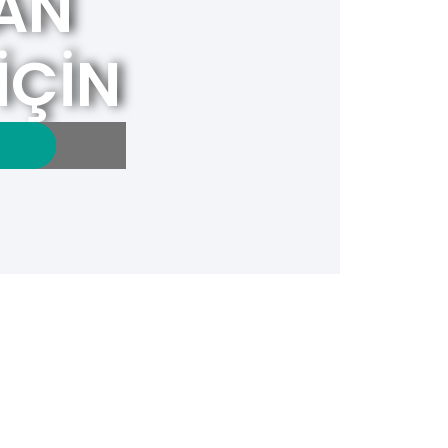
AN
İÇİN