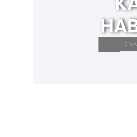
K
HAB