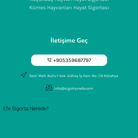
Kümes Hayvanları Hayat Sigortası
İletişime Geç
+905359687797
Servi Mah. Kulis-1 Sok. Gültaş İş Hanı No: 1/A Kütahya
info@sigortamefe.com
Efe Sigorta Nerede?