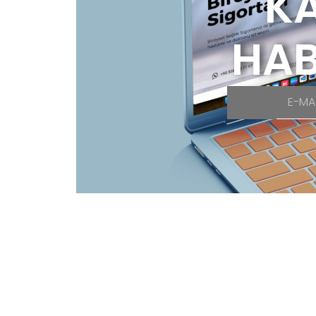
K
HAB