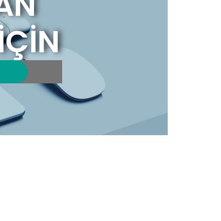
AN
İÇİN